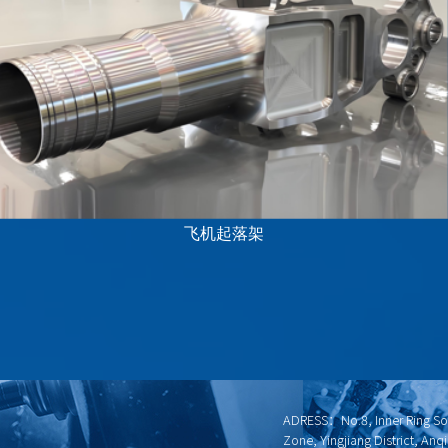
飞机起落架
ADRESS：No.8, Inner Ring S
Zone, Yingjiang District, Anq