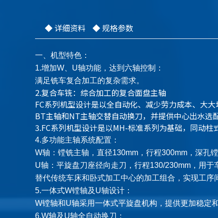
◆ 详细资料
◆ 规格参数
一、机型特色：
1.增加W、U轴功能，达到六轴控制：
满足铣车复合加工的复杂需求。
2.复合车铣：综合加工的复合面盘主轴
FC系列机型设计是以全自动化、减少劳力成本、大大
BT主轴和NT主轴交替自动换刀，并提供中心出水选
3.FC系列机型设计是以MH-标准系列为基础，同
4.多功能主轴系统配置：
W轴：镗铣主轴，直径130mm，行程300mm，深孔
U轴：平旋盘刀座径向走刀，行程130/230mm，
用于
替代传统车床和卧式加工中心的加工组合，实现工序
5.一体式W镗轴及U轴设计：
W镗轴和U轴采用一体式平旋盘机构，提供更加稳定
6.W轴及U轴全自动换刀：