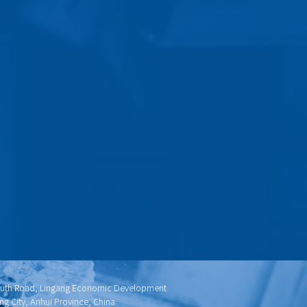
outh Road, Lingang Economic Development
ing City, Anhui Province, China